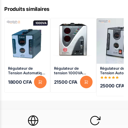
Produits similaires
Régulateur de
Régulateur de
Régulateur de
Tension Automatique
tension 1000VA
Tension Autom
– Emax – 220V –
numérique – N.D.E 9
– Emax – 220 –
18000
CFA
21500
CFA
1000VA – 02 Mois de
ND-DAVRC – Noir –
2000VA – 06 M
25000
CFA
garantie
06 mois garantie
garantie