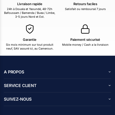
Livraison rapide
Retours faciles
24h à Douala et Yaoundé, 48-72h
Satisfait ou remboursé 7 jours
Bafoussam / Bamenda / Buea / Limbe,
3-5 jours Nord et Est.
Garantie
Paiement sécurisé
Six mois minimum sur tout produit
Mobile money / Cash a la livraison
neuf, SAV assuré ici, au Cameroun.
A PROPOS
A propos de nous
SERVICE CLIENT
Carrières
Centre d’aide
Avis des clients
SUIVEZ-NOUS
Blog
Contactez nous
Programme d’affiliation
Facebook
Politique de confidentialité
Instagram