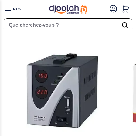
Menu
Accueil
Électronique
Electricité
Régulateurs de tension
Régulateur de tension automatique EMAX – DVR-500VA en vente au Cameroun
/
/
/
/
Rechercher un produit