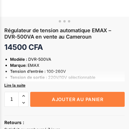
Régulateur de tension automatique EMAX –
DVR-500VA en vente au Cameroun
14500
CFA
Modèle :
DVR-500VA
Marque:
EMAX
Tension d’entrée :
100-260V
Tension de sortie :
220V/10V sélectionnable
Puissance :
500 VA
Lire la suite
Plage de retard :
0 à 5 secondes
Fonction de retard sans délai :
Oui
AJOUTER AU PANIER
Type de régulation :
Servomoteur
Affichage :
Voltmètre numérique
Protection :
Contre les surtensions, les sous-tensions, les
courts-circuits et les surcharges
Retours :