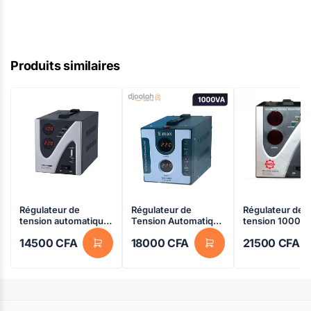
Produits similaires
Régulateur de
Régulateur de
Régulateur de
tension automatique
Tension Automatique
tension 1000V
EMAX – DVR-500VA
– Emax – 220V –
numérique – N.
14500
CFA
18000
CFA
21500
CFA
en vente au
1000VA – 02 Mois de
ND-DAVRC – Noi
Cameroun
garantie
06 mois garanti