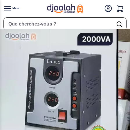
Menu
Accueil
Électronique
Electricité
Régulateurs de tension
Régulateur de Tension Automatique – Emax – 220 – 2000VA – 06 Mois de garantie
/
/
/
/
Rechercher un produit