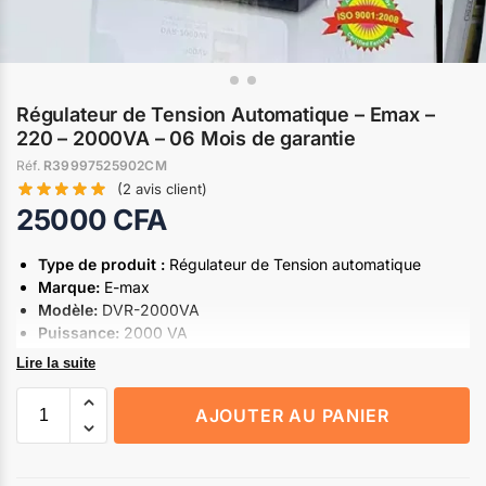
Régulateur de Tension Automatique – Emax –
220 – 2000VA – 06 Mois de garantie
Réf.
R39997525902CM
(
2
avis client)
25000
CFA
Type de produit :
Régulateur de Tension automatique
Marque:
E-max
Modèle:
DVR-2000VA
Puissance:
2000 VA
Tension d’entrée:
220 V
Lire la suite
Tension de sortie:
220 V
Garantie:
6 mois
AJOUTER AU PANIER