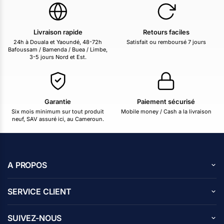
Livraison rapide
Retours faciles
24h à Douala et Yaoundé, 48-72h
Satisfait ou remboursé 7 jours
Bafoussam / Bamenda / Buea / Limbe,
3-5 jours Nord et Est.
Garantie
Paiement sécurisé
Six mois minimum sur tout produit
Mobile money / Cash a la livraison
neuf, SAV assuré ici, au Cameroun.
A PROPOS
A propos de nous
SERVICE CLIENT
Carrières
Centre d’aide
Avis des clients
SUIVEZ-NOUS
Blog
Contactez nous