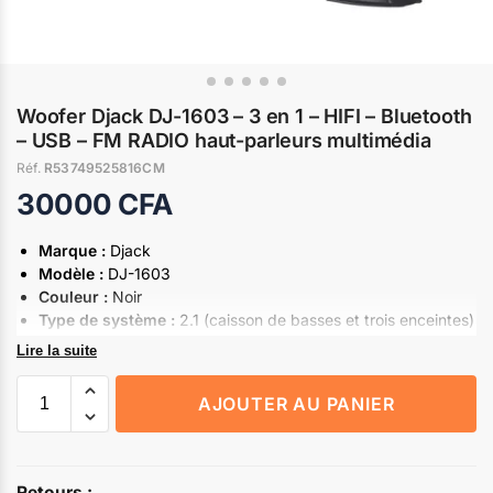
Woofer Djack DJ-1603 – 3 en 1 – HIFI – Bluetooth
– USB – FM RADIO haut-parleurs multimédia
Réf.
R53749525816CM
30000
CFA
Marque :
Djack
Modèle :
DJ-1603
Couleur :
Noir
Type de système :
2.1 (caisson de basses et trois enceintes)
Puissance :
60 W
Lire la suite
Réponse en fréquence :
38Hz – 20 kHz
Impédance :
8 ohms
AJOUTER AU PANIER
Sensibilité :
88 dB
Connexions :
Câble RCA, prise jack 3,5 mm
DC: 12V
Retours :