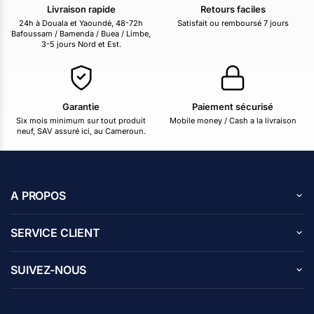
Livraison rapide
Retours faciles
24h à Douala et Yaoundé, 48-72h
Satisfait ou remboursé 7 jours
Bafoussam / Bamenda / Buea / Limbe,
3-5 jours Nord et Est.
Garantie
Paiement sécurisé
Six mois minimum sur tout produit
Mobile money / Cash a la livraison
neuf, SAV assuré ici, au Cameroun.
A PROPOS
A propos de nous
SERVICE CLIENT
Carrières
Centre d’aide
Avis des clients
SUIVEZ-NOUS
Blog
Contactez nous
Programme d’affiliation
Facebook
Politique de confidentialité
Instagram