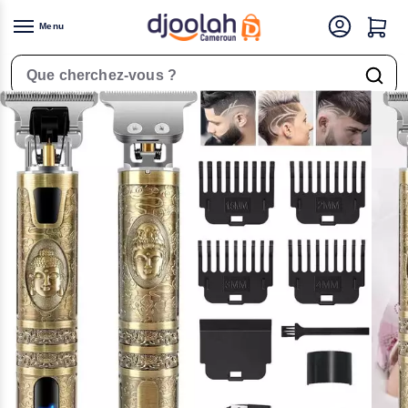
Menu
Accueil
Outils de beauté
Tondeuses & Cheveux
Tondeuse Rechargeable Waer Professional- WA2147 – Sans Fil Couleur Dorée
/
/
/
Rechercher un produit