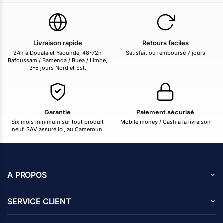
Livraison rapide
Retours faciles
24h à Douala et Yaoundé, 48-72h
Satisfait ou remboursé 7 jours
Bafoussam / Bamenda / Buea / Limbe,
3-5 jours Nord et Est.
Garantie
Paiement sécurisé
Six mois minimum sur tout produit
Mobile money / Cash a la livraison
neuf, SAV assuré ici, au Cameroun.
A PROPOS
A propos de nous
SERVICE CLIENT
Carrières
Centre d’aide
Avis des clients