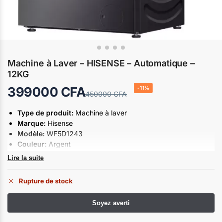
Machine à Laver – HISENSE – Automatique –
12KG
399000
CFA
-11%
450000
CFA
Type de produit:
Machine à laver
Marque:
Hisense
Modèle:
WF5D1243
Couleur:
Argent
Classe de protection:
I
Lire la suite
Classe étanche:
IPX4
Tension nominale:
220-240V
Rupture de stock
Fréquence nominale:
50 Hz
Classe énergétique:
A+++
Nombre de tours :
1000 rpm
Vitesse d’essorage :
1000 tr/min