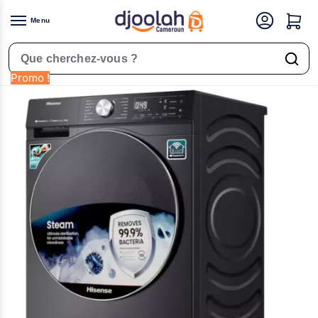
Menu
Accueil
Gros Électromenager
Lave linge
Machine à Laver – HISENSE – Automatique – 12KG
/
/
/
Rechercher un produit
Promo !