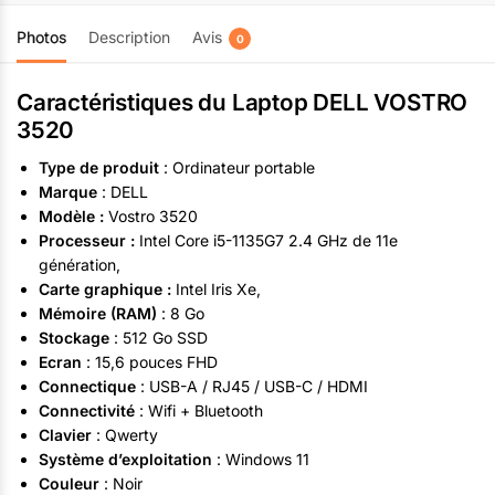
Système d’exploitation :
Windows 11
Photos
Description
Avis
0
Caractéristiques du Laptop DELL VOSTRO
3520
Type de produit
: Ordinateur portable
Marque
: DELL
Modèle :
Vostro 3520
Processeur :
Intel Core i5-1135G7 2.4 GHz de 11e
génération,
Carte graphique :
Intel Iris Xe,
Mémoire (RAM)
: 8 Go
Stockage
: 512 Go SSD
Ecran
: 15,6 pouces FHD
Connectique
: USB-A / RJ45 / USB-C / HDMI
Connectivité
: Wifi + Bluetooth
Clavier
: Qwerty
Système d’exploitation
: Windows 11
Couleur
: Noir