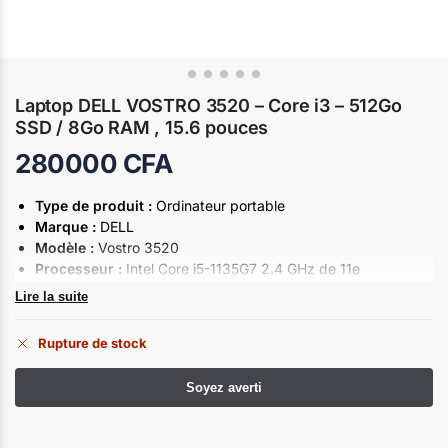
Laptop DELL VOSTRO 3520 – Core i3 – 512Go
SSD / 8Go RAM , 15.6 pouces
280000
CFA
Type de produit :
Ordinateur portable
Marque :
DELL
Modèle :
Vostro 3520
Processeur :
Intel Core i5-1135G7 2.4 GHz de 11e
génération,
Lire la suite
Carte graphique :
Intel Iris Xe,
Mémoire (RAM) :
8 Go
Rupture de stock
Stockage :
512 Go SSD
Ecran :
15,6 pouces FHD
Connectique :
USB-A / RJ45 / USB-C / HDMI
Connectivité :
Wifi + Bluetooth
Clavier :
Qwerty