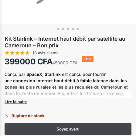
Kit Starlink – Internet haut débit par satellite au
Cameroun – Bon prix
(
3
avis client)
399000
CFA
-11%
450000
CFA
Conçu par
SpaceX
,
Starlink
est conçu pour fournir
une
connexion internet haut débit à faible latence dans les
zones les plus rurales et les plus reculées du Cameroun et
dans le. reste du monde
. Regardez des films en streaming,
passez des appels vidéo, jouez à des jeux vidéo et plus encore,
Lire la suite
où que vous soyez. Conçu pour une installation autonome, le kit
Starlink contient tout le nécessaire pour vous connecter à
Rupture de stock
internet en quelques minutes.