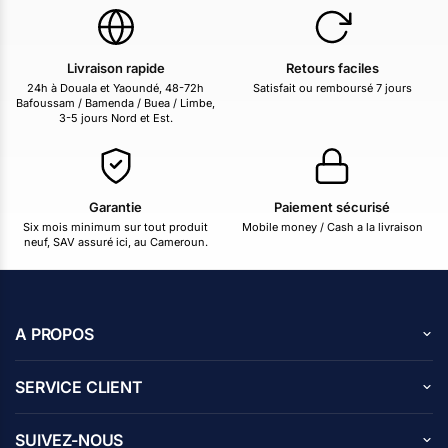
Livraison rapide
Retours faciles
24h à Douala et Yaoundé, 48-72h
Satisfait ou remboursé 7 jours
Bafoussam / Bamenda / Buea / Limbe,
3-5 jours Nord et Est.
Garantie
Paiement sécurisé
Six mois minimum sur tout produit
Mobile money / Cash a la livraison
neuf, SAV assuré ici, au Cameroun.
A PROPOS
A propos de nous
SERVICE CLIENT
Carrières
Centre d’aide
Avis des clients
SUIVEZ-NOUS
Blog