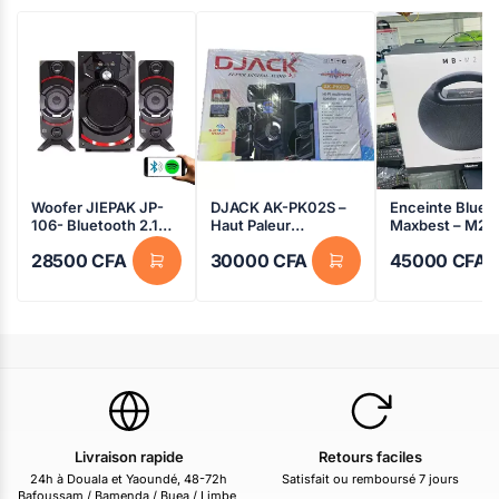
Woofer JIEPAK JP-
DJACK AK-PK02S –
Enceinte Bluet
106- Bluetooth 2.1CH
Haut Paleur
Maxbest – M2 –
-8500W X-bass
Bluetooth – 60W –
28500
CFA
30000
CFA
45000
CFA
haut-parleurs
Multimédia
multimédia
Livraison rapide
Retours faciles
24h à Douala et Yaoundé, 48-72h
Satisfait ou remboursé 7 jours
Bafoussam / Bamenda / Buea / Limbe,