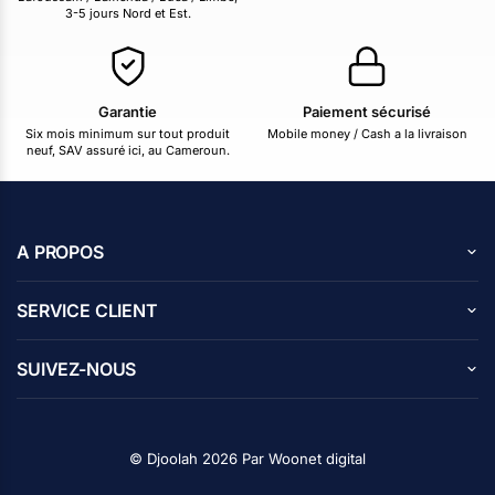
3-5 jours Nord et Est.
Garantie
Paiement sécurisé
Six mois minimum sur tout produit
Mobile money / Cash a la livraison
neuf, SAV assuré ici, au Cameroun.
A PROPOS
A propos de nous
SERVICE CLIENT
Carrières
Centre d’aide
Avis des clients
SUIVEZ-NOUS
Blog
Contactez nous
Programme d’affiliation
Facebook
Politique de confidentialité
Instagram
© Djoolah 2026 Par
Woonet digital
X
Suivi de commande
Whatsapp