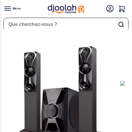
Menu
Accueil
Électronique
Audio & Hifi
Haut-parleurs & Woofers
Haut parleur DJACK – DJ-402A – 60W – Bluetooth
/
/
/
/
Rechercher un produit