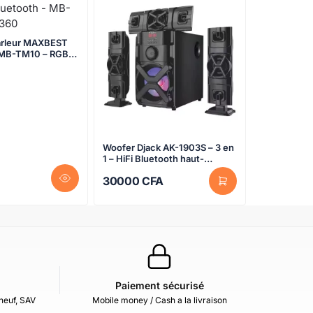
arleur MAXBEST
Woofer Djack AK-1903S – 3 en
1 – HiFi Bluetooth haut-
e
parleurs multimédia au
30000
CFA
Cameroun
Paiement sécurisé
neuf, SAV
Mobile money / Cash a la livraison