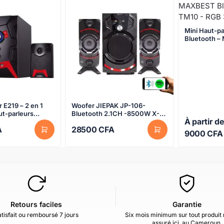
Mini Haut-p
Bluetooth – MB-TM10 – RGB
360
 1
Woofer JIEPAK JP-106-
ut-parleurs
Bluetooth 2.1CH -8500W X-
À partir d
bass haut-parleurs multimédia
A
28500
CFA
9000
CFA
Retours faciles
Garantie
tisfait ou remboursé 7 jours
Six mois minimum sur tout produit 
assuré ici, au Cameroun.