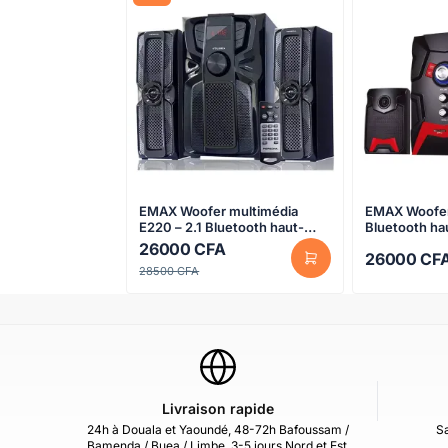
EMAX Woofer multimédia
EMAX Woofer E219 – 2 en
E220 – 2.1 Bluetooth haut-
Bluetooth ha
parleurs
multimédia
26000
CFA
26000
CF
28500
CFA
Livraison rapide
24h à Douala et Yaoundé, 48-72h Bafoussam /
Sa
Bamenda / Buea / Limbe, 3-5 jours Nord et Est.