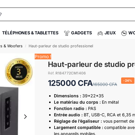
TÉLÉPHONES & TABLETTES
GADGETS
JEUX
WO
rs & Woofers
Haut-parleur de studio professionel
/
Promo !
Haut-parleur de studio pr
Réf.
R184772CM1406
125000
CFA
-24%
165000
CFA
Dimensions :
39*22*35
Le matériau du corps :
En métal
Fonction radio :
PAS
Entrée audio :
BT, USB-C, RCA et 6,35 
Réglage de l’égaliseur :
vous permet de r
Largement compatible :
compatible avec 
les appareils mobiles.