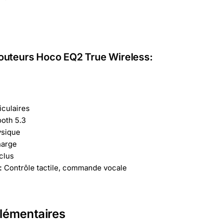
couteurs Hoco EQ2 True Wireless:
iculaires
oth 5.3
ysique
harge
clus
:
Contrôle tactile, commande vocale
lémentaires