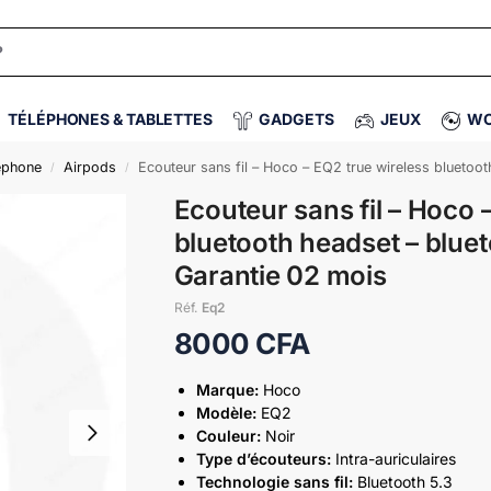
TÉLÉPHONES & TABLETTES
GADGETS
JEUX
WO
éphone
Airpods
Ecouteur sans fil – Hoco – EQ2 true wireless bluetoot
/
/
Ecouteur sans fil – Hoco 
bluetooth headset – bluet
Garantie 02 mois
Réf.
Eq2
8000
CFA
Marque:
Hoco
Modèle:
EQ2
Couleur:
Noir
Type d’écouteurs:
Intra-auriculaires
Technologie sans fil:
Bluetooth 5.3