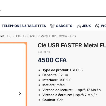
TÉLÉPHONES & TABLETTES
GADGETS
JEUX
WO
lés USB
Clé USB FASTER Metal FU12 – 32Go – Gris
/
Clé USB FASTER Metal FU
Réf.
FU12
4500
CFA
Type de produit:
Clé USB
Capacité:
32 Go
Interface:
USB 2.0
Matière:
métal
Vitesse de lecture:
Jusqu’à 17 Mo / s
Vitesse d’écriture:
jusqu’à 7 Mo / s
Couleur:
Gris