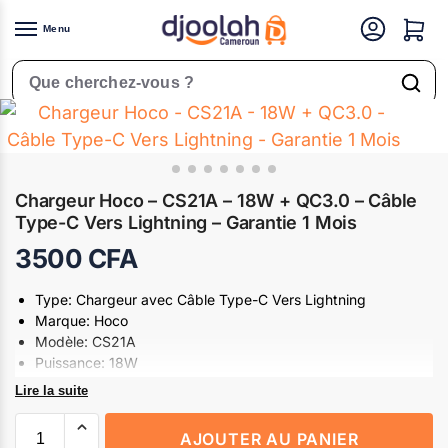
Menu
Accueil
Téléphones & Tablettes
Accessoires Téléphone
Chargeurs & adaptateurs
/
/
/
Rechercher un produit
Chargeur Hoco – CS21A – 18W + QC3.0 – Câble
Type-C Vers Lightning – Garantie 1 Mois
3500
CFA
Type: Chargeur avec Câble Type-C Vers Lightning
Marque: Hoco
Modèle: CS21A
Puissance: 18W
Chargeur mural avec port USB-A unique.
Lire la suite
Prend en charge le protocole de charge rapide QC3.0.
Prise UE.
AJOUTER AU PANIER
Kit disponible avec câble USB-A vers Micro-USB ou USB-A