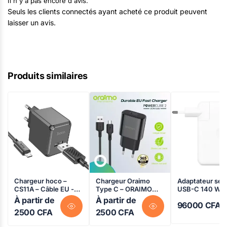
Il n'y a pas encore d'avis.
Seuls les clients connectés ayant acheté ce produit peuvent
laisser un avis.
Produits similaires
Chargeur hoco –
Chargeur Oraimo
Adaptateur sec
CS11A – Câble EU -
Type C – ORAIMO
USB-C 140 W –
Android – Bon prix Au
POWERCUBE 2A
Macbook pro – 
À partir de
À partir de
96000
CFA
Cameroun
OCW-E65+C53 –
2500
CFA
2500
CFA
Charge Rapide