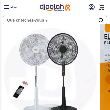
Menu
Accueil
Air & climatisation
Ventilateurs
Ventilateur Télécommandé E.Jeff F8 – 65W- 220V- Noir
/
/
/
Rechercher un produit