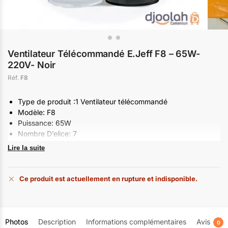
Ventilateur Télécommandé E.Jeff F8 – 65W-
220V- Noir
Réf.
F8
Type de produit :1 Ventilateur télécommandé
Modèle: F8
Puissance: 65W
Nombre D’elice: 7
Dimanssions: 56×18.8×53.2Cm
Lire la suite
Nombre de vitesses : 3
Poids : 2Kg
Couleurs: Noir et Blanc
Ce produit est actuellement en rupture et indisponible.
NB: L ARTICLE EST LIVRE NON MONTE ET PAS
FORCEMENT DANS SON EMBALAGE D ORIGINE CAR IL
VIENT 2 DANS LE CARTON ET IL A ETE LIVRE.
Photos
Description
Informations complémentaires
Avis
0