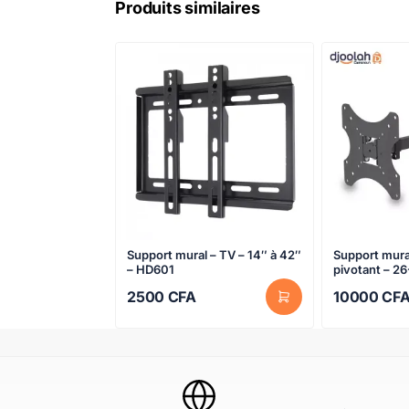
Produits similaires
Support mural – TV – 14″ à 42″
Support mural
– HD601
pivotant – 2
2
2500
CFA
10000
CF