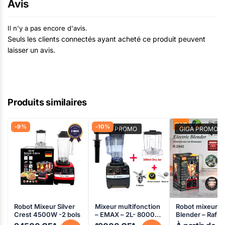
Avis
Il n'y a pas encore d'avis.
Seuls les clients connectés ayant acheté ce produit peuvent
laisser un avis.
Produits similaires
-9%
-10%
GIGA PROMO
GIGA PROMO
Robot Mixeur Silver
Mixeur multifonction
Robot mixeur
Crest 4500W -2 bols
– EMAX – 2L- 8000W
Blender – Raf- 
– E-001A 2en1
2842 – 2400w –