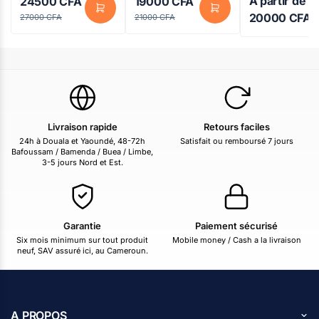
À partir de
24500
CFA
19000
CFA
Couleur noir
– 2 en 1
20000
CFA
27000
CFA
21000
CFA
Livraison rapide
Retours faciles
24h à Douala et Yaoundé, 48-72h
Satisfait ou remboursé 7 jours
Bafoussam / Bamenda / Buea / Limbe,
3-5 jours Nord et Est.
Garantie
Paiement sécurisé
Six mois minimum sur tout produit
Mobile money / Cash a la livraison
neuf, SAV assuré ici, au Cameroun.
A PROPOS