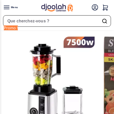
Menu
Accueil
Petit Électroménager
Robot mixeur
Robot Mixeur Electrique Blender 2-en-1 Super Acier Inoxydable – 3L – 7500W – SK-2024 Garantie: 2 mois
/
/
/
Rechercher un produit
Promo !