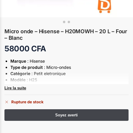
Micro onde – Hisense – H20MOWH – 20 L – Four
– Blanc
58000
CFA
Marque
: Hisense
Type de produit
: Micro-ondes
Catégorie
: Petit eletronique
Modèle
: H25
Capacité
: 20 L
Lire la suite
Puissance
: 700W
Poids de l’article
: 11.5 Kg
Rupture de stock
Contrôle mécanique
Signal de fin de cuisson
: Oui
Couleur
: Blanc