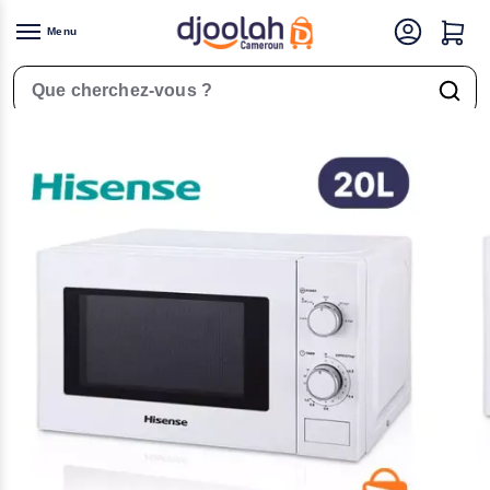
Menu
Accueil
Petit Électroménager
Micro-onde
Micro onde – Hisense – H20MOWH – 20 L – Four – Blanc
/
/
/
Rechercher un produit