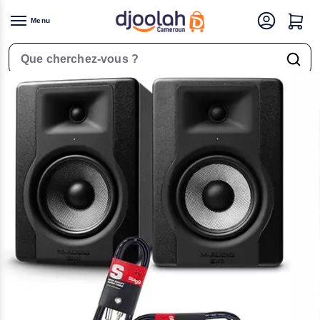
Menu
Accueil
Électronique
Instruments de musiques
Enceintes de monitoring
/
/
/
Rechercher un produit