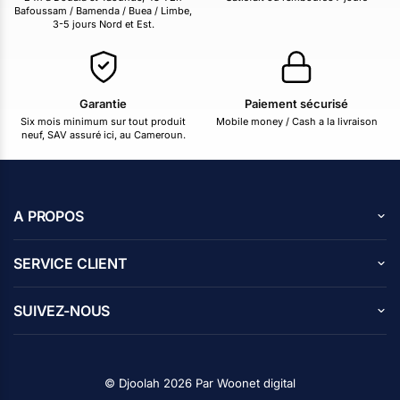
Bafoussam / Bamenda / Buea / Limbe,
3-5 jours Nord et Est.
Garantie
Paiement sécurisé
Six mois minimum sur tout produit
Mobile money / Cash a la livraison
neuf, SAV assuré ici, au Cameroun.
A PROPOS
A propos de nous
SERVICE CLIENT
Carrières
Centre d’aide
Avis des clients
SUIVEZ-NOUS
Blog
Contactez nous
Programme d’affiliation
Facebook
Politique de confidentialité
Instagram
© Djoolah 2026 Par
Woonet digital
X
Suivi de commande