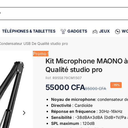
TÉLÉPHONES & TABLETTES
GADGETS
JEUX
WO
ndensateur USB De Qualité studio pro
Promo !
Kit Microphone MAONO à
Qualité studio pro
Réf.
R955879CM1507
55000
CFA
-15%
65000
CFA
Noyau de microphone
: condensateur d
Directivité
: Cardioïde
Réponse en fréquence
: 30Hz-16kHz
Sensibilité
: -38dBA±3dBA (0dB=1V/Pa 
SPL maximum
: 120dB