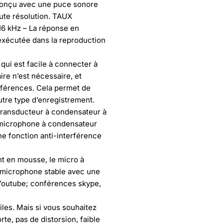
conçu avec une puce sonore
ute résolution. TAUX
16 kHz – La réponse en
 exécutée dans la reproduction
ui est facile à connecter à
ire n’est nécessaire, et
erférences. Cela permet de
utre type d’enregistrement.
transducteur à condensateur à
 microphone à condensateur
ne fonction anti-interférence
nt en mousse, le micro à
le microphone stable avec une
o Youtube; conférences skype,
iles. Mais si vous souhaitez
te, pas de distorsion, faible