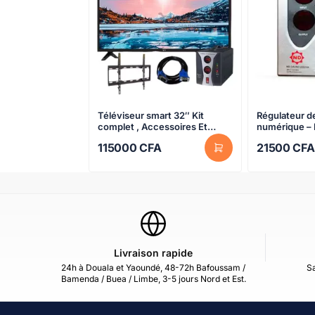
Téléviseur smart 32″ Kit
Régulateur d
complet , Accessoires Et
numérique – 
Régulateur De Tension Roch –
DAVRC – Noir
115000
CFA
21500
CFA
1000w – Noir – Garantie 06
garantie
Mois
Livraison rapide
24h à Douala et Yaoundé, 48-72h Bafoussam /
Sa
Bamenda / Buea / Limbe, 3-5 jours Nord et Est.