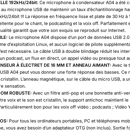
LE 192kHz/24bit:
Ce microphone à condensateur A04 a été 
t au microphone USB de maintenir un taux d’échantillonnage ha
/24bit !!! La réponse en fréquence lisse et plate de 30 Hz à 
lente pour le chant, le podcasting et la voix off. Parfaitement
alité garantit que votre son exquis se reproduit sur Internet.
ILE:
Le microphone A04 dispose d’un port de données USB 2.0 q
me d’exploitation Linux, et aucun logiciel de pilote supplémenta
est nécessaire. Le câble USB à double blindage réduit les int
un podcast, un flux en direct, un appel vidéo ou presque tout a
SEUR À ÉLECTRET DE 16 MM ET ANNEAU AIMANT:
Avec le 
ro USB A04 peut vous donner une forte réponse des basses. Ce
cristallin. L’anneau magnétique, sur le câble du micro USB, a u
re sensation.
BOOM ROBUSTE:
Avec un filtre anti-pop et une bonnette anti-ve
re voix et le son est cristallin, le support antichoc maintient 
articulièrement bon pour les voix off vidéo ; podcasts ; Vidé
iOS:
Pour tous les ordinateurs portables, PC et téléphones mob
, vous avez besoin d’un adaptateur OTG (non inclus). Sortie for