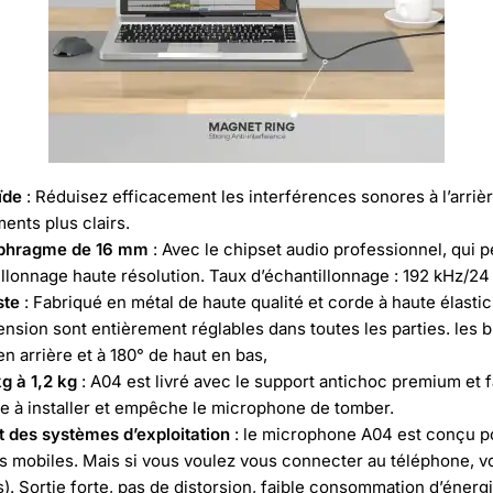
ïde
: Réduisez efficacement les interférences sonores à l’arri
ents plus clairs.
aphragme de 16 mm
: Avec le chipset audio professionnel, qui
illonnage haute résolution. Taux d’échantillonnage : 192 kHz/24 
ste
: Fabriqué en métal de haute qualité et corde à haute élastic
nsion sont entièrement réglables dans toutes les parties. les 
en arrière et à 180° de haut en bas,
kg à 1,2 kg
: A04 est livré avec le support antichoc premium et 
e à installer et empêche le microphone de tomber.
t des systèmes d’exploitation
: le microphone A04 est conçu po
s mobiles. Mais si vous voulez vous connecter au téléphone, v
). Sortie forte, pas de distorsion, faible consommation d’énergi