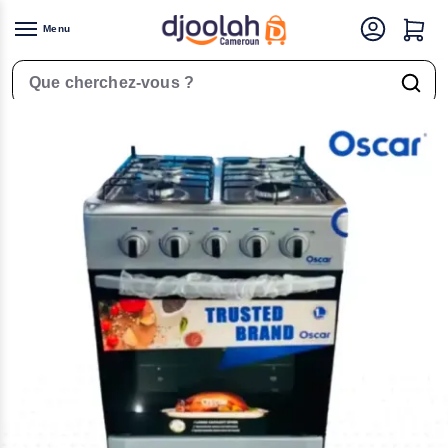
Menu
Accueil
Gros Électromenager
Fours & Cuisinières
Cuisinière Automatique 60×60 – Oscar – 4 foyers – Bon prix – 06 mois Garantie
/
/
/
Rechercher un produit