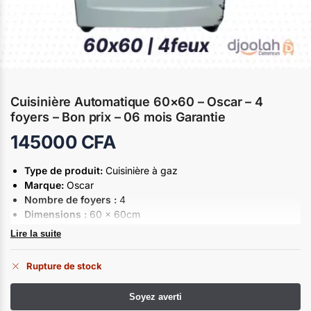
Cuisinière Automatique 60×60 – Oscar – 4
foyers – Bon prix – 06 mois Garantie
145000
CFA
Type de produit:
Cuisinière à gaz
Marque:
Oscar
Nombre de foyers :
4
Dimensions :
60 × 60cm
Catégorie :
Electroménager
Lire la suite
Plateau :
Acier inoxydable
Revêtement :
Inox
Rupture de stock
Couvercle en verre :
Oui
Allumage Automatique :
oui
Grille de four chromé