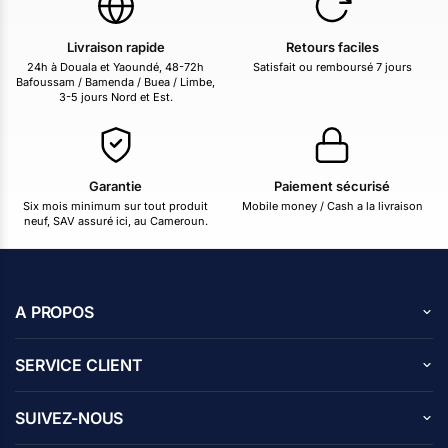
Livraison rapide
Retours faciles
24h à Douala et Yaoundé, 48-72h
Satisfait ou remboursé 7 jours
Bafoussam / Bamenda / Buea / Limbe,
3-5 jours Nord et Est.
Garantie
Paiement sécurisé
Six mois minimum sur tout produit
Mobile money / Cash a la livraison
neuf, SAV assuré ici, au Cameroun.
A PROPOS
A propos de nous
SERVICE CLIENT
Carrières
Centre d’aide
Avis des clients
SUIVEZ-NOUS
Blog
Contactez nous