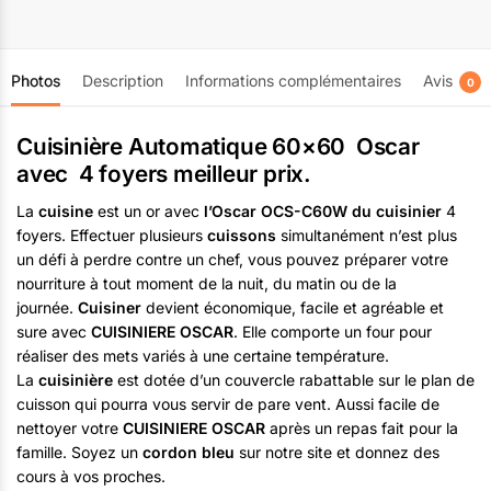
Double porte vitrée
Four à gaz :
Oui
Poids :
26 Kg
Couleur :
noir et inox
Photos
Description
Informations complémentaires
Avis
0
Garantie :
6 mois
Cuisinière Automatique 60×60 Oscar
avec 4 foyers meilleur prix.
La
cuisine
est un or avec
l’Oscar OCS-C60W du cuisinier
4
foyers. Effectuer plusieurs
cuissons
simultanément n’est plus
un défi à perdre contre un chef, vous pouvez préparer votre
nourriture à tout moment de la nuit, du matin ou de la
journée.
Cuisiner
devient économique, facile et agréable et
sure avec
CUISINIERE OSCAR
. Elle comporte un four pour
réaliser des mets variés à une certaine température.
La
cuisinière
est dotée d’un couvercle rabattable sur le plan de
cuisson qui pourra vous servir de pare vent. Aussi facile de
nettoyer votre
CUISINIERE OSCAR
après un repas fait pour la
famille. Soyez un
cordon bleu
sur notre site et donnez des
cours à vos proches.