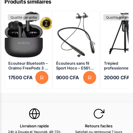
Produits similaires
Qualité garantie
Qualité garantie
Ecouteur Bluetooth –
Écouteurs sans fil
Trépied
Oraimo FreePods 3 –
Sport Hoco – ES61
professionnel p
OEB-E104D – TWS
Manner – Noir
téléphone port
17500
CFA
9000
CFA
20000
CFA
True Wireless BT 5.2
F3366T trépied
– 500 mAh – 06 mois
téléphone port
de garantie – OEB-
trépied au Cam
E104D – TWS True
Wireless BT 5.2 –
500 mAh – 06 mois
de garantie
Livraison rapide
Retours faciles
24h à Douala et Yaoundé, 48-72h
Satisfait ou remboursé 7 jours