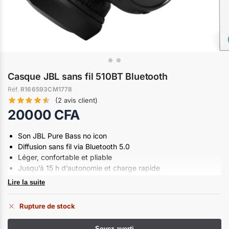
Casque JBL sans fil 510BT Bluetooth
Réf.
R166593CM1778
(
2
avis client)
20000
CFA
Son JBL Pure Bass no icon
Diffusion sans fil via Bluetooth 5.0
Léger, confortable et pliable
Jusqu’à 15 h d’autonomie et charge rapide
Couleurs disponible :
Noire et Bleu
Lire la suite
Rupture de stock