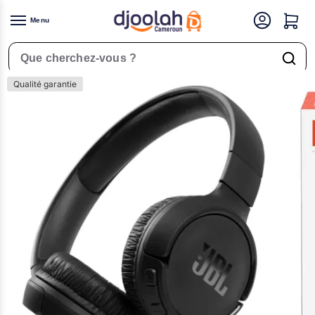
Menu
Accueil
Téléphones & Tablettes
Accessoires Téléphone
Casque JBL sans fil 510BT Bluetooth
/
/
/
Rechercher un produit
Qualité garantie