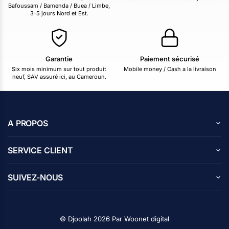
Bafoussam / Bamenda / Buea / Limbe,
3-5 jours Nord et Est.
Garantie
Paiement sécurisé
Six mois minimum sur tout produit
Mobile money / Cash a la livraison
neuf, SAV assuré ici, au Cameroun.
A PROPOS
A propos de nous
SERVICE CLIENT
Carrières
Centre d’aide
Avis des clients
SUIVEZ-NOUS
Blog
Contactez nous
Programme d’affiliation
Facebook
Politique de confidentialité
Instagram
© Djoolah 2026 Par
Woonet digital
X
Suivi de commande