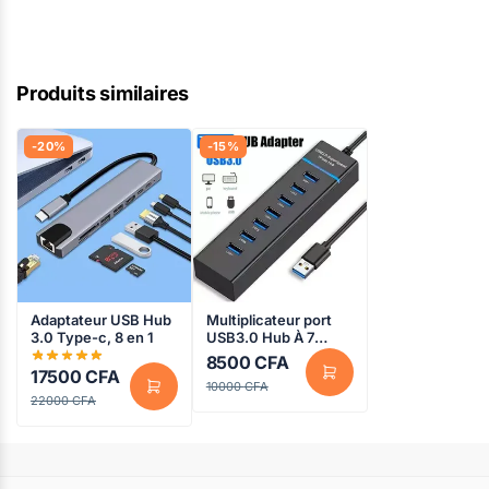
Produits similaires
-20%
-15%
Adaptateur USB Hub
Multiplicateur port
3.0 Type-c, 8 en 1
USB3.0 Hub À 7
Ports Pour
8500
CFA
Ordinateurs Et
17500
CFA
10000
CFA
Autres Périphériques
22000
CFA
USB