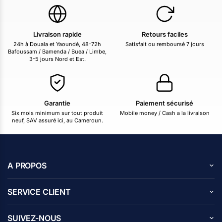
Livraison rapide
Retours faciles
24h à Douala et Yaoundé, 48-72h
Satisfait ou remboursé 7 jours
Bafoussam / Bamenda / Buea / Limbe,
3-5 jours Nord et Est.
Garantie
Paiement sécurisé
Six mois minimum sur tout produit
Mobile money / Cash a la livraison
neuf, SAV assuré ici, au Cameroun.
A PROPOS
A propos de nous
SERVICE CLIENT
Carrières
Centre d’aide
Avis des clients
SUIVEZ-NOUS
Blog