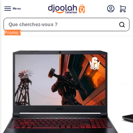
Menu
Accueil
Informatique
Acer Nitro 5 – AN515-5 – Ordinateur Portable Gaming – 15,6” – Ram 16GB – Stockage 512GB SSD – Garantie 12 Mois
/
/
Rechercher un produit
Promo !