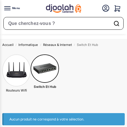
Menu
Switch Et Hub
Rechercher un produit
Accueil
Informatique
Réseaux & Internet
Switch Et Hub
/
/
/
Switch Et Hub
Routeurs Wifi
Aucun produit ne correspond à votre sélection.