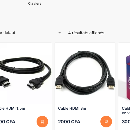
Claviers
4 résultats affichés
ble HDMI 1.5m
Câble HDMI 3m
Câb
en 
500
CFA
2000
CFA
30