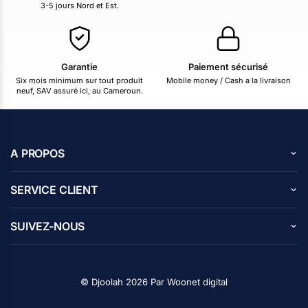
3-5 jours Nord et Est.
Garantie
Paiement sécurisé
Six mois minimum sur tout produit
Mobile money / Cash a la livraison
neuf, SAV assuré ici, au Cameroun.
A PROPOS
A propos de nous
SERVICE CLIENT
Carrières
Centre d’aide
Avis des clients
SUIVEZ-NOUS
Blog
Contactez nous
Programme d’affiliation
Facebook
Politique de confidentialité
Instagram
© Djoolah 2026 Par
Woonet digital
X
Suivi de commande
Whatsapp
FAQs