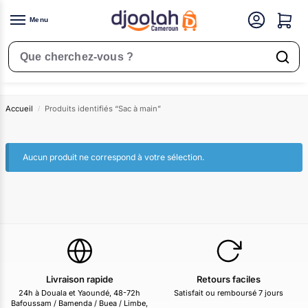
Menu
Sac à main
Rechercher un produit
Accueil
Produits identifiés “Sac à main”
/
Aucun produit ne correspond à votre sélection.
Livraison rapide
Retours faciles
24h à Douala et Yaoundé, 48-72h
Satisfait ou remboursé 7 jours
Bafoussam / Bamenda / Buea / Limbe,