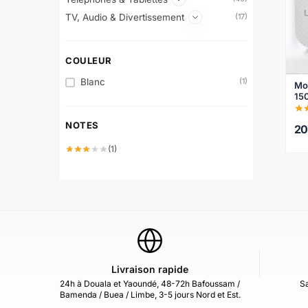
TV, Audio & Divertissement
(17)
COULEUR
Blanc
(1)
Mo
150
bat
NOTES
2
(1)
Livraison rapide
24h à Douala et Yaoundé, 48-72h Bafoussam /
Sa
Bamenda / Buea / Limbe, 3-5 jours Nord et Est.