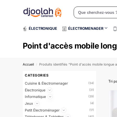
Rechercher un produit
ÉLECTRONIQUE
ÉLECTROMENAGER
Point d'accès mobile lon
Accueil
Produits identifiés “Point d'accès mobile longue
/
CATEGORIES
Cuisine & Électromenager
(34)
Électronique
(31)
Informatique
(39)
Jeux
(4)
Petit Électroménager
(17)
Téléphones & Tablettes
(40)