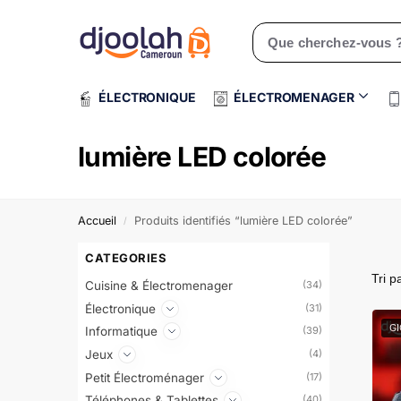
Rechercher un produit
ÉLECTRONIQUE
ÉLECTROMENAGER
lumière LED colorée
Accueil
Produits identifiés “lumière LED colorée”
/
CATEGORIES
Cuisine & Électromenager
(34)
Électronique
(31)
G
Informatique
(39)
Jeux
(4)
Petit Électroménager
(17)
Téléphones & Tablettes
(40)