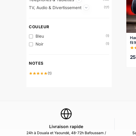
TV, Audio & Divertissement
(17)
COULEUR
Bleu
(1)
Hau
fil
Noir
(1)
co
2
NOTES
(1)
Livraison rapide
24h à Douala et Yaoundé, 48-72h Bafoussam /
Sa