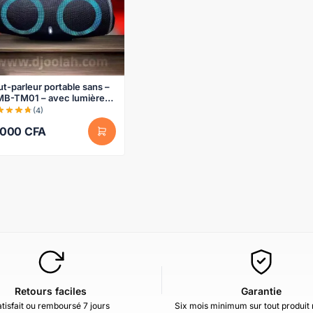
t-parleur portable sans –
 MB-TM01 – avec lumières
lorées bluetooth 30W
(4)
5000
CFA
Retours faciles
Garantie
tisfait ou remboursé 7 jours
Six mois minimum sur tout produit 