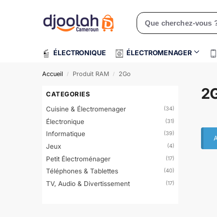
Rechercher un produit
ÉLECTRONIQUE
ÉLECTROMENAGER
Accueil
Produit RAM
2Go
/
/
2
CATEGORIES
Cuisine & Électromenager
(34)
Électronique
(31)
Informatique
(39)
A
Jeux
(4)
Petit Électroménager
(17)
Téléphones & Tablettes
(40)
TV, Audio & Divertissement
(17)